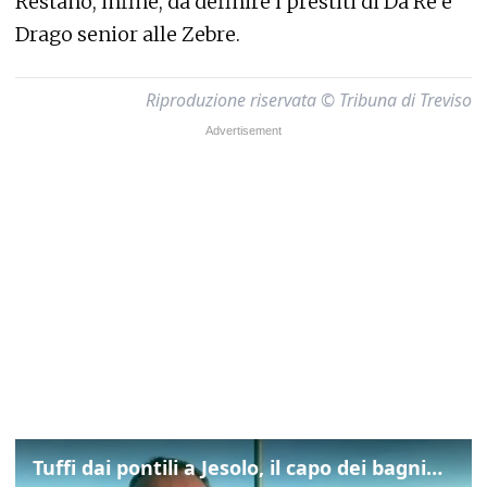
Restano, infine, da definire i prestiti di Da Re e
Drago senior alle Zebre.
Riproduzione riservata © Tribuna di Treviso
Tuffi dai pontili a Jesolo, il capo dei bagnini: "L'impegno di tutti per evitare altre tragedie"