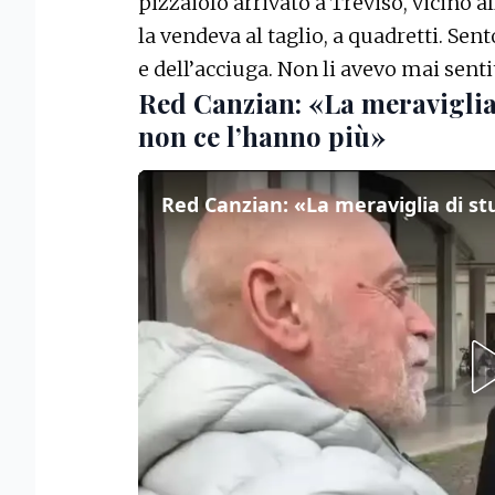
pizzaiolo arrivato a Treviso, vicino a
la vendeva al taglio, a quadretti. Sen
e dell’acciuga. Non li avevo mai senti
Red Canzian: «La meraviglia 
non ce l’hanno più»