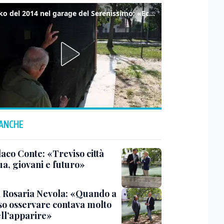
Il tanko del 2014 nel garage del Serenissimo: «Ecco come potevamo resistere per qualche giornata»
 ANCHE
daco Conte: «Treviso città
ua, giovani e futuro»
 Rosaria Nevola: «Quando a
so osservare contava molto
ell’apparire»