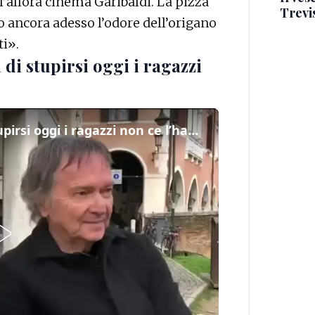
ll’allora cinema Garibaldi. La pizza
Trevi
to ancora adesso l’odore dell’origano
ti».
di stupirsi oggi i ragazzi
Red Canzian: «La meraviglia di stupirsi oggi i ragazzi non ce l’hanno più»