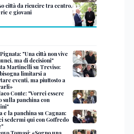
o città da ricucire tra centro,
rie e giovani
Pignata: "Una città non vive
unci, ma di decisioni"
sta Martinelli su Treviso:
bisogna limitarsi a
tare eventi, ma piuttosto a
arli»
daco Conte: "Vorrei essere
o sulla panchina con
ini"
a e la panchina su Cagnan:
ei sedermi qui con Goffredo
e"
scovo Tomasi: «Sogno una