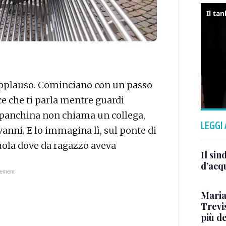
applauso. Cominciano con un passo
e che ti parla mentre guardi
a panchina non chiama un collega,
LEGGI
anni. E lo immagina lì, sul ponte di
cuola dove da ragazzo aveva
Il sin
d’acq
Maria
Trevi
più d