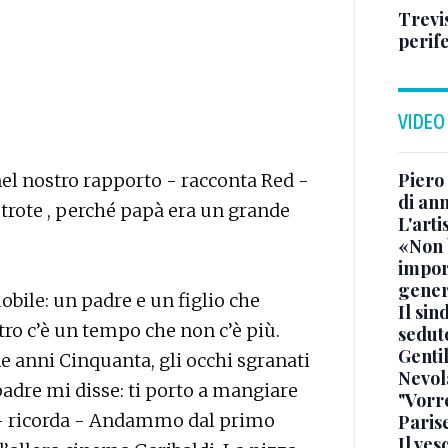
Trevis
perife
VIDEO
Piero 
el nostro rapporto - racconta Red -
di ann
trote , perché papà era un grande
L'arti
«Non 
impor
gener
ile: un padre e un figlio che
Il sin
ro c’è un tempo che non c’è più.
sedut
Gentil
ine anni Cinquanta, gli occhi sgranati
Nevol
padre mi disse: ti porto a mangiare
"Vorr
- ricorda - Andammo dal primo
Paris
Il ve