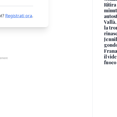
Ritira
minuti
t?
Registrati ora
.
autos
Vallà
la tro
rinasc
Jennif
gondo
Frana
il vid
fuoco