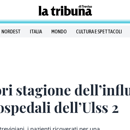
NORDEST
ITALIA
MONDO
CULTURA E SPETTACOLI
i stagione dell’infl
ospedali dell’Ulss 2
revigiani, i pazienti ricoverati per una