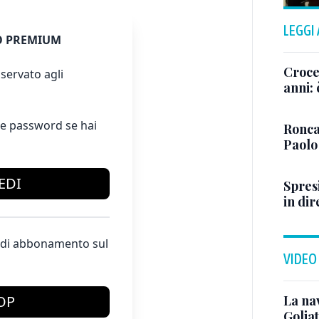
LEGGI
 PREMIUM
Crocet
servato agli
anni:
e password se hai
Ronca
Paolo
EDI
Spresi
in dir
te di abbonamento sul
VIDEO
La na
OP
Golia