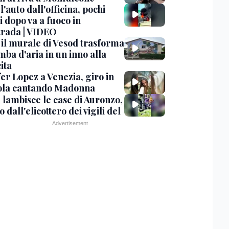
 l'auto dall'officina, pochi
 dopo va a fuoco in
trada | VIDEO
, il murale di Vesod trasforma
mba d'aria in un inno alla
ita
er Lopez a Venezia, giro in
la cantando Madonna
 lambisce le case di Auronzo,
eo dall'elicottero dei vigili del