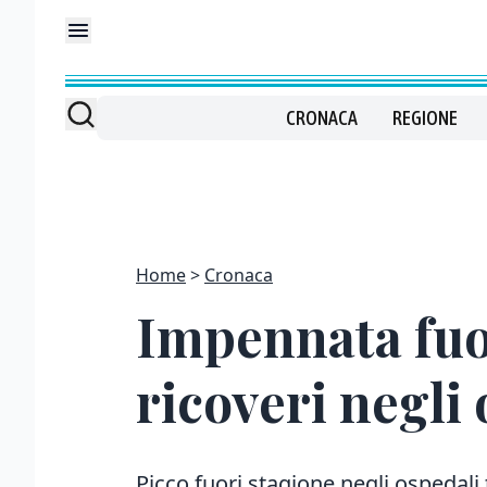
CRONACA
REGIONE
Home
Cronaca
Impennata fuor
ricoveri negli 
Picco fuori stagione negli ospedali t