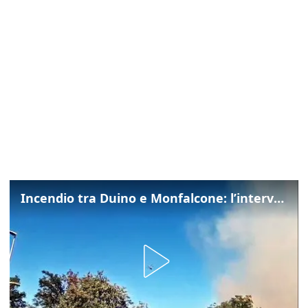
Incendio tra Duino e Monfalcone: l’intervento dei vigili del fuoco