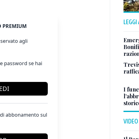
LEGGI
 PREMIUM
Emerg
servato agli
Bonifi
razio
e password se hai
Trevi
raffic
EDI
I fune
l’abbr
storic
te di abbonamento sul
VIDEO