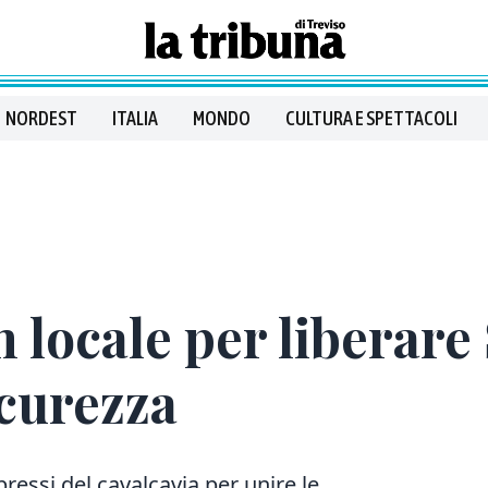
NORDEST
ITALIA
MONDO
CULTURA E SPETTACOLI
un locale per liberar
icurezza
pressi del cavalcavia per unire le