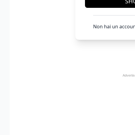
SH
Non hai un accoun