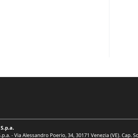
S.p.a.
p.a. - Via Alessandro Poerio, 34, 30171 Venezia (VE). Cap. So