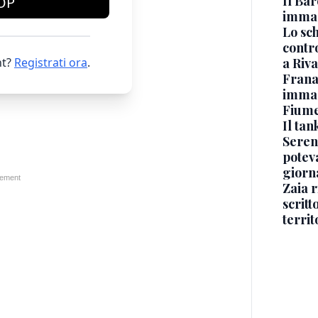
Il Bar
OP
immag
Lo sc
contro
t?
Registrati ora
.
a Riva
Frana
immagi
Fium
Il ta
Seren
potev
giorn
Zaia r
scritt
territ