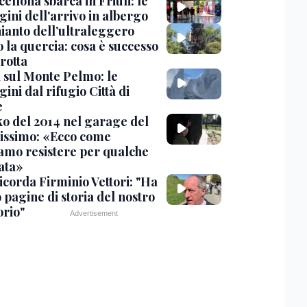
cellona sbarca in Friuli: le
ini dell'arrivo in albergo
hianto dell’ultraleggero
 la quercia: cosa è successo
rotta
 sul Monte Pelmo: le
ni dal rifugio Città di
e
nko del 2014 nel garage del
issimo: «Ecco come
amo resistere per qualche
ata»
icorda Firminio Vettori: "Ha
o pagine di storia del nostro
orio"