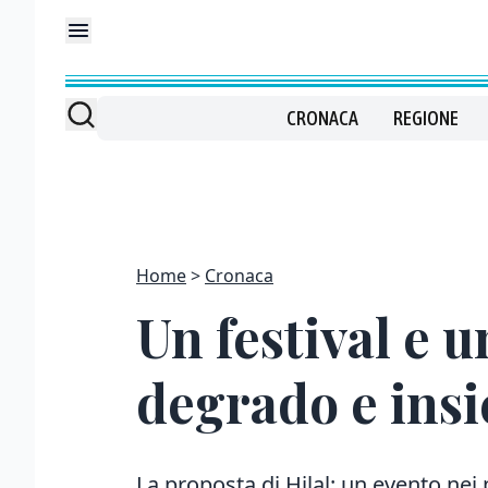
CRONACA
REGIONE
Home
Cronaca
Un festival e 
degrado e ins
La proposta di Hilal: un evento nei 