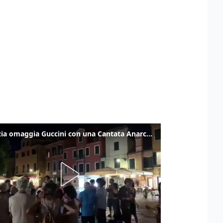
Venezia omaggia Guccini con una Cantata Anarchica in campo Santa Margherita