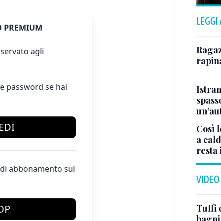
LEGGI
 PREMIUM
Ragazz
servato agli
rapin
e password se hai
Istra
spasso
un’au
EDI
Così l
a cald
resta 
te di abbonamento sul
VIDEO
Tuffi 
OP
bagnin