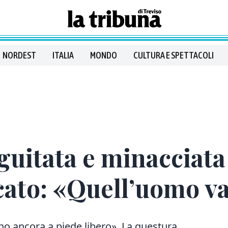
NORDEST
ITALIA
MONDO
CULTURA E SPETTACOLI
guitata e minacciata
ocato: «Quell’uomo v
ino ancora a piede libero». La questura