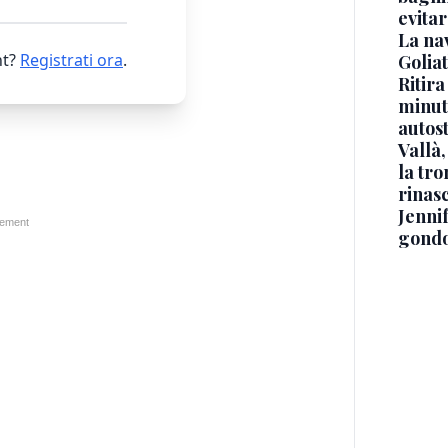
evitar
La na
t?
Registrati ora
.
Golia
Ritira
minuti
autos
Vallà
la tro
rinasc
Jennif
gondo