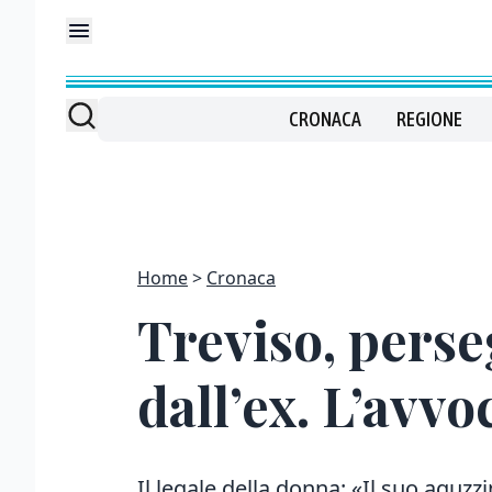
CRONACA
REGIONE
Home
Cronaca
Treviso, perse
dall’ex. L’avv
Il legale della donna: «Il suo aguzz