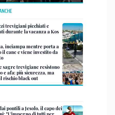
 ANCHE
i trevigiani picchiati e
ati durante la vacanza a Kos
na, inciampa mentre porta a
 il cane e viene investito da
to
e sagre trevigiane resistono
o e afa: più sicurezza, ma
il rischio black out
dai pontili a Jesolo, il capo dei
i: "L'impegno di tutti per