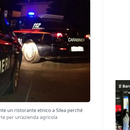
e un ristorante etnico a Silea perché
rte per un’azienda agricola