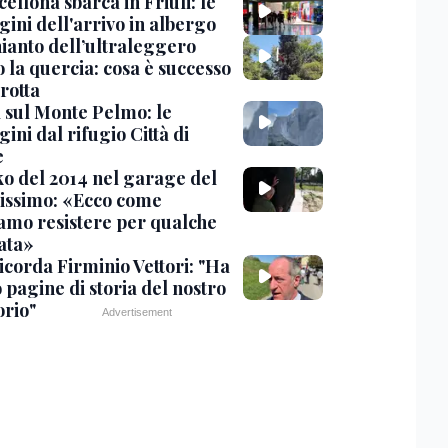
cellona sbarca in Friuli: le
ini dell'arrivo in albergo
hianto dell’ultraleggero
 la quercia: cosa è successo
rotta
 sul Monte Pelmo: le
ni dal rifugio Città di
e
nko del 2014 nel garage del
issimo: «Ecco come
amo resistere per qualche
ata»
icorda Firminio Vettori: "Ha
o pagine di storia del nostro
orio"