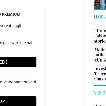
 PREMIUM
LEGGI
servato agli
I fune
l’abbr
storic
e password se hai
Matte
nulla 
«Un s
EDI
Invest
Trevis
abuso
te di abbonamento sul
VIDEO
OP