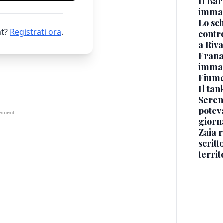
Il Bar
immag
Lo sc
t?
Registrati ora
.
contro
a Riva
Frana
immagi
Fium
Il ta
Seren
potev
giorn
Zaia r
scritt
territ