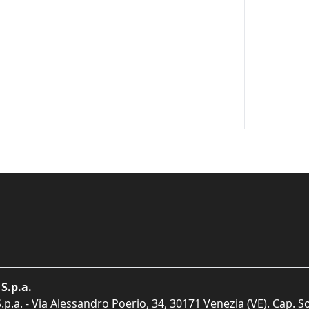
S.p.a.
p.a. - Via Alessandro Poerio, 34, 30171 Venezia (VE). Cap. So