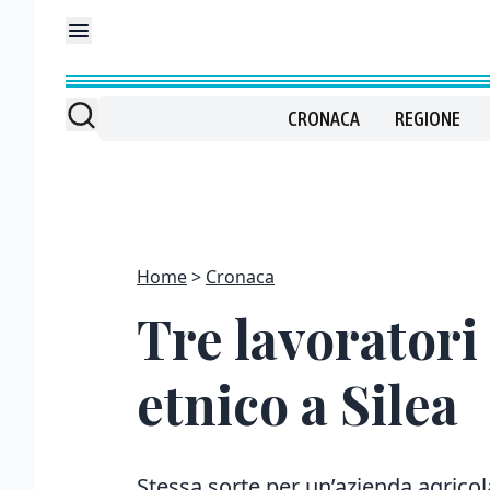
CRONACA
REGIONE
Home
Cronaca
Tre lavoratori
etnico a Silea
Stessa sorte per un’azienda agrico