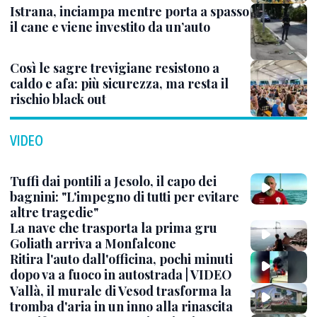
Istrana, inciampa mentre porta a spasso
il cane e viene investito da un’auto
Così le sagre trevigiane resistono a
caldo e afa: più sicurezza, ma resta il
rischio black out
VIDEO
Tuffi dai pontili a Jesolo, il capo dei
bagnini: "L'impegno di tutti per evitare
altre tragedie"
La nave che trasporta la prima gru
Goliath arriva a Monfalcone
Ritira l'auto dall'officina, pochi minuti
dopo va a fuoco in autostrada | VIDEO
Vallà, il murale di Vesod trasforma la
tromba d'aria in un inno alla rinascita