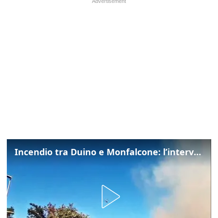
Incendio tra Duino e Monfalcone: l’intervento dei vigili del fuoco