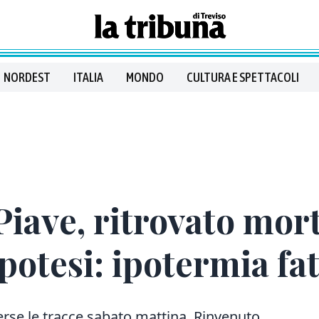
NORDEST
ITALIA
MONDO
CULTURA E SPETTACOLI
 Piave, ritrovato mor
potesi: ipotermia fat
rse le tracce sabato mattina. Rinvenuto