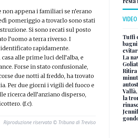
resta 
 e non appena i familiari se n’erano
VIDEO
nedì pomeriggio a trovarlo sono stati
struzione. Si sono recati sul posto
Tuffi 
ato l’uomo a terra riverso. I
bagnin
o identificato rapidamente.
evitar
La na
asa alle prime luci dell’alba, e
Golia
ce. Forse in stato confusionale,
Ritira
corse due notti al freddo, ha trovato
minuti
autos
 Per due giorni i vigili del fuoco e
Vallà
le ricerca dell’anziano disperso,
la tro
ottero. (f.c).
rinasc
Jennif
gondo
Riproduzione riservata © Tribuna di Treviso