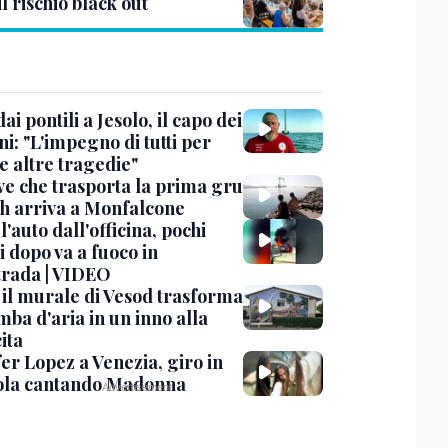
il rischio black out
dai pontili a Jesolo, il capo dei
i: "L'impegno di tutti per
e altre tragedie"
ve che trasporta la prima gru
th arriva a Monfalcone
 l'auto dall'officina, pochi
 dopo va a fuoco in
trada | VIDEO
, il murale di Vesod trasforma
mba d'aria in un inno alla
ita
er Lopez a Venezia, giro in
la cantando Madonna