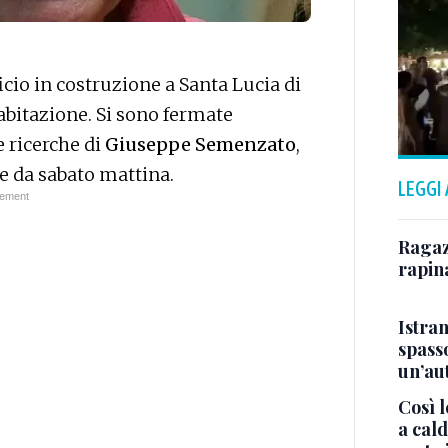
icio in costruzione a Santa Lucia di
abitazione. Si sono fermate
 ricerche di
Giuseppe Semenzato
,
ce da sabato mattina.
LEGGI
Ragazz
rapin
Istra
spasso
un’au
Così l
a cald