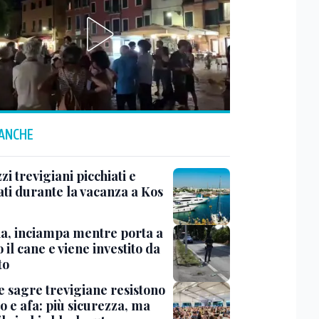
 ANCHE
i trevigiani picchiati e
ati durante la vacanza a Kos
na, inciampa mentre porta a
 il cane e viene investito da
to
e sagre trevigiane resistono
o e afa: più sicurezza, ma