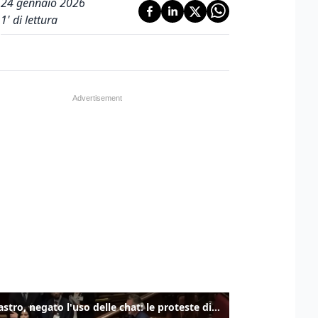
24 gennaio 2026
1
' di lettura
Delmastro, negato l'uso delle chat: le proteste di Avs e M5s