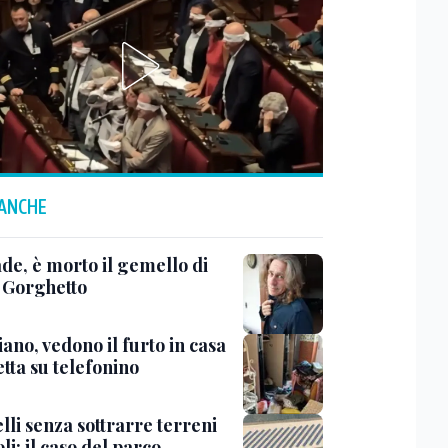
 ANCHE
de, è morto il gemello di
 Gorghetto
ano, vedono il furto in casa
etta su telefonino
lli senza sottrarre terreni
li: il caso del parco