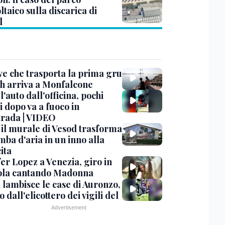
ltaico sulla discarica di
l
ve che trasporta la prima gru
th arriva a Monfalcone
 l'auto dall'officina, pochi
 dopo va a fuoco in
trada | VIDEO
, il murale di Vesod trasforma
mba d'aria in un inno alla
ita
er Lopez a Venezia, giro in
la cantando Madonna
 lambisce le case di Auronzo,
eo dall'elicottero dei vigili del