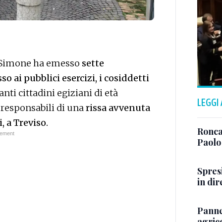
a Simone ha emesso
sette
o ai pubblici esercizi, i cosiddetti
anti cittadini egiziani di età
LEGGI
i responsabili di una
rissa avvenuta
, a Treviso.
Ronca
Paolo
Spresi
in dir
Panne
agrico