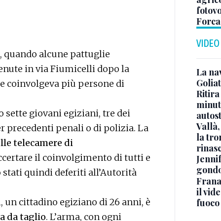
fotovo
Forca
VIDEO
o, quando alcune pattuglie
enute in via Fiumicelli dopo la
La na
Golia
he coinvolgeva più persone di
Ritira
minuti
 sette giovani egiziani, tre dei
autos
Vallà
er precedenti penali o di polizia. La
la tro
lle telecamere di
rinasc
certare il coinvolgimento di tutti e
Jennif
gondo
 stati quindi deferiti all’Autorità
Frana
il vid
, un cittadino egiziano di 26 anni, è
fuoco
a da taglio
. L’arma, con ogni