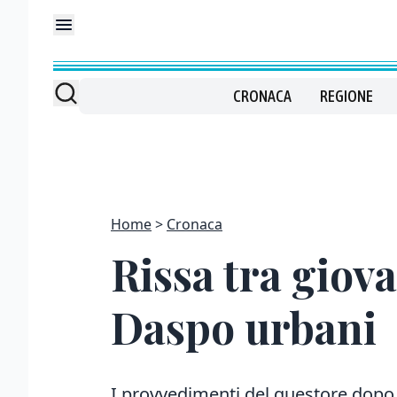
CRONACA
REGIONE
Home
Cronaca
Rissa tra giova
Daspo urbani
I provvedimenti del questore dopo le