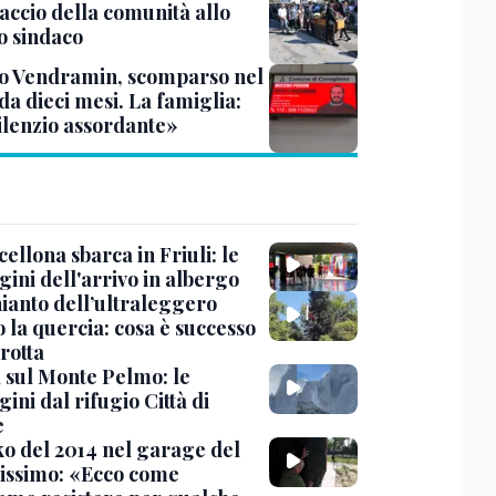
accio della comunità allo
o sindaco
o Vendramin, scomparso nel
da dieci mesi. La famiglia:
ilenzio assordante»
cellona sbarca in Friuli: le
ini dell'arrivo in albergo
hianto dell’ultraleggero
 la quercia: cosa è successo
rotta
 sul Monte Pelmo: le
ni dal rifugio Città di
e
nko del 2014 nel garage del
issimo: «Ecco come