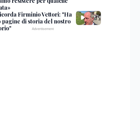
amo resistere per qualche
ata»
icorda Firminio Vettori: "Ha
o pagine di storia del nostro
orio"