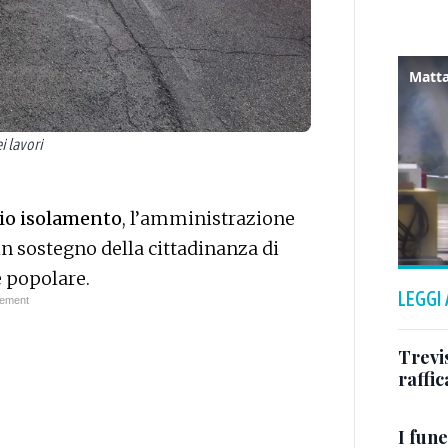
Matta
i lavori
hio isolamento
, l’amministrazione
in sostegno della cittadinanza di
e popolare.
LEGGI
Trevi
raffic
I fune