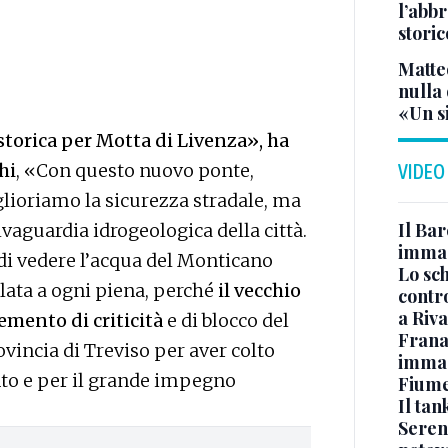
l’abbr
storic
Matte
nulla 
«Un s
torica per Motta di Livenza», ha
hi
, «Con questo nuovo ponte,
VIDEO
lioriamo la sicurezza stradale, ma
Il Bar
lvaguardia idrogeologica della città.
immag
di vedere l’acqua del Monticano
Lo sc
olata a ogni piena, perché
il vecchio
contro
a Riva
emento di criticità
e di blocco del
Frana
rovincia di Treviso per aver colto
immagi
nto e per il grande impegno
Fium
Il ta
Seren