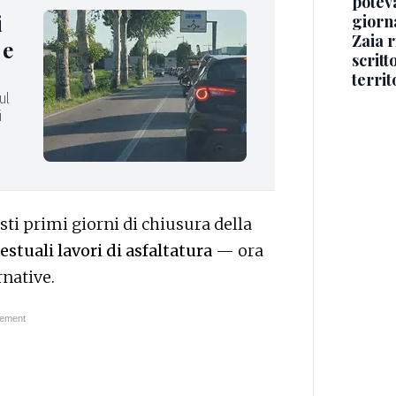
potev
i
giorn
Zaia r
 e
scritt
territ
ul
i
i primi giorni di chiusura della
testuali lavori di asfaltatura
— ora
rnative.