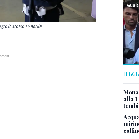
egro lo scorso 16 aprile
LEGGI
Monast
alla T
tombi
Acqua 
mirino
colli