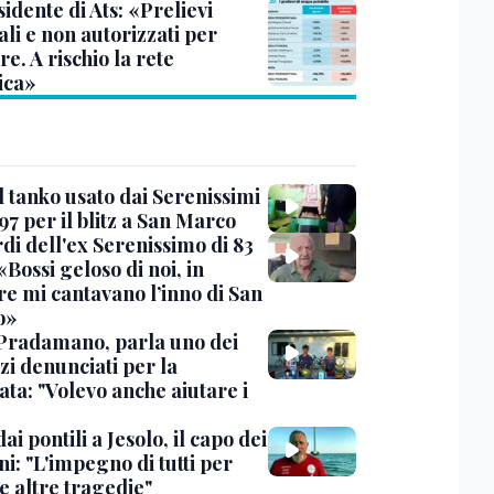
sidente di Ats: «Prelievi
li e non autorizzati per
re. A rischio la rete
ica»
l tanko usato dai Serenissimi
97 per il blitz a San Marco
rdi dell'ex Serenissimo di 83
«Bossi geloso di noi, in
re mi cantavano l’inno di San
o»
Pradamano, parla uno dei
zi denunciati per la
ta: "Volevo anche aiutare i
dai pontili a Jesolo, il capo dei
i: "L'impegno di tutti per
e altre tragedie"