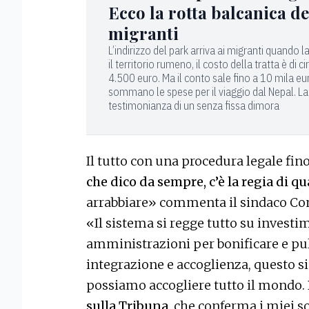
Ecco la rotta balcanica de
migranti
L’indirizzo del park arriva ai migranti quando 
il territorio rumeno, il costo della tratta è di ci
4.500 euro. Ma il conto sale fino a 10 mila eur
sommano le spese per il viaggio dal Nepal. La
testimonianza di un senza fissa dimora
Il tutto con una procedura legale fin
che dico da sempre, c’è la regia di qu
arrabbiare» commenta il sindaco Co
«Il sistema si regge tutto su investi
amministrazioni per bonificare e puli
integrazione e accoglienza, questo s
possiamo accogliere tutto il mondo.
sulla Tribuna
, che conferma i miei s