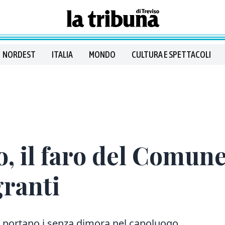
NORDEST
ITALIA
MONDO
CULTURA E SPETTACOLI
, il faro del Comune 
granti
he portano i senza dimora nel capoluogo.