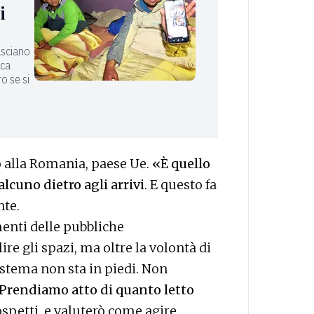
i
lasciano
rca
o se si
o alla Romania, paese Ue.
«È quello
alcuno dietro agli arrivi
. E questo fa
nte.
menti delle pubbliche
re gli spazi, ma oltre la volontà di
istema non sta in piedi. Non
Prendiamo atto di quanto letto
ospetti, e valuterò come agire.