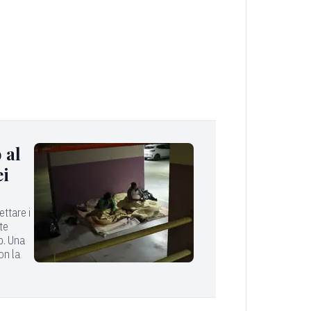
 al
ei
ttare i
rte
p. Una
on la