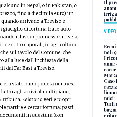
Il pre
ualcuno in Nepal, o in Pakistan, o
anoma
prezzo, fino a diecimila euro) un
irriga
pubbl
, quando arrivano a Treviso e
 giaciglio di fortuna tra le auto
VIDEO
quando il lavoro promesso si rivela,
ne sotto caporali, in agricoltura.
Ecco i
nel 19
anche sul tavolo del Comune, che
I rico
 alla luce dall’inchiesta della
anni: 
ti dal Far East a Treviso.
carce
Marc
Caso 
e era stato buon profeta nei mesi
ragaz
dietro agli arrivi al multipiano,
limona
miei"
a Tribuna.
Esistono veri e propri
Tuffi 
le partire e cercar fortuna: pasti
bagnin
, documenti in questura (con
evitar