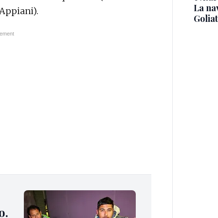
La na
Appiani).
Golia
o.