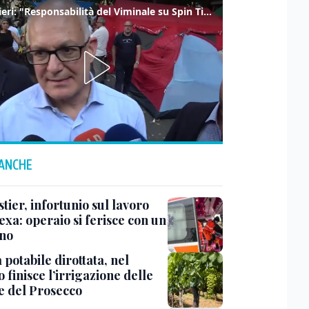
Gualtieri: "Responsabilità del Viminale su Spin Time? La posizione dei partiti è nota"
 ANCHE
ier, infortunio sul lavoro
exa: operaio si ferisce con un
no
potabile dirottata, nel
 finisce l’irrigazione delle
ne del Prosecco