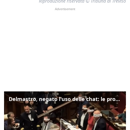
Riproduzione riservata © Tribuna di Treviso
Delmastro, negato l'uso delle chat: le proteste di Avs e M5s