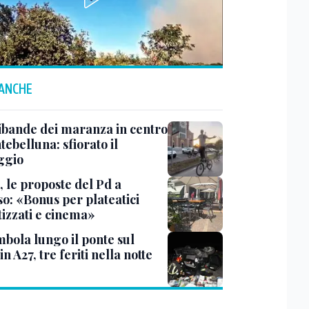
 ANCHE
ibande dei maranza in centro
ebelluna: sfiorato il
ggio
, le proposte del Pd a
so: «Bonus per plateatici
tizzati e cinema»
bola lungo il ponte sul
in A27, tre feriti nella notte