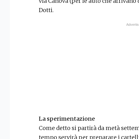
via Canova (per le auto che arrivano d
Dotti.
La sperimentazione
Come detto si partirà da metà sette
tempo servirà per preparare i cartelli 