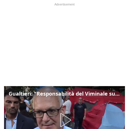
Gualtieri: "Responsabilità del Viminale su Spin Time? La posizione dei partiti è nota"