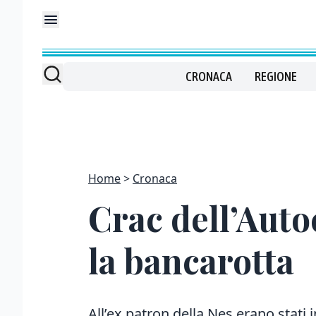
CRONACA
REGIONE
Home
Cronaca
Crac dell’Auto
la bancarotta
All’ex patron della Nes erano stati in