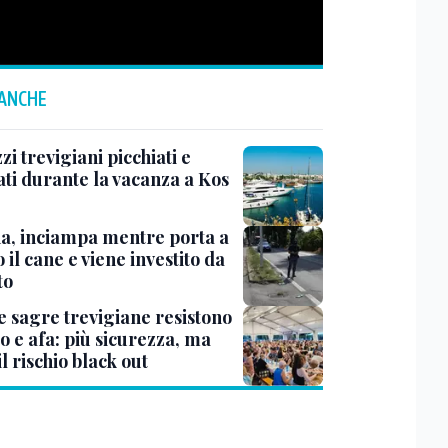
 ANCHE
i trevigiani picchiati e
ati durante la vacanza a Kos
na, inciampa mentre porta a
 il cane e viene investito da
to
e sagre trevigiane resistono
o e afa: più sicurezza, ma
il rischio black out