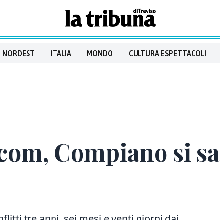
NORDEST
ITALIA
MONDO
CULTURA E SPETTACOLI
com, Compiano si sa
flitti tre anni, sei mesi e venti giorni dai