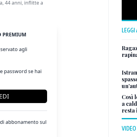
, 44 anni, inflitte a
LEGGI
 PREMIUM
Ragazz
servato agli
rapin
e password se hai
Istra
spasso
un’au
EDI
Così l
a cald
resta 
te di abbonamento sul
VIDEO