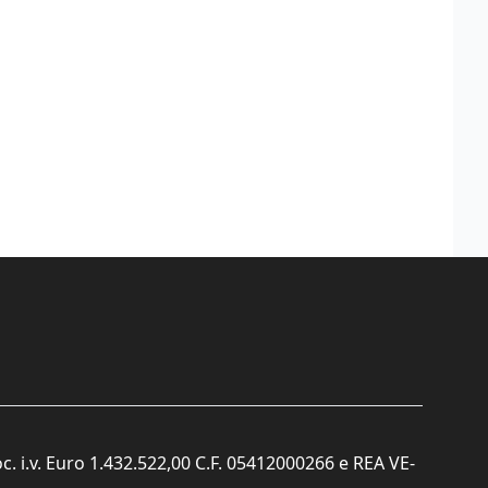
c. i.v. Euro 1.432.522,00 C.F. 05412000266 e REA VE-