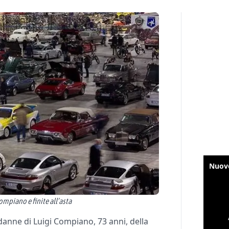
ompiano e finite all’asta
danne di Luigi Compiano, 73 anni, della