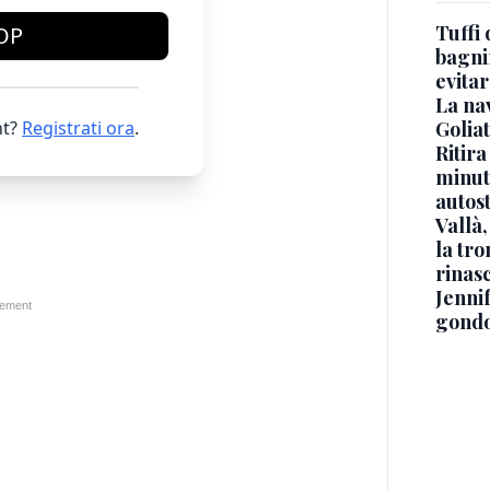
Tuffi 
OP
bagnin
evitar
La na
t?
Registrati ora
.
Golia
Ritira
minuti
autos
Vallà
la tro
rinasc
Jennif
gondo