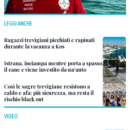
LEGGI ANCHE
Ragazzi trevigiani picchiati e rapinati
durante la vacanza a Kos
Istrana, inciampa mentre porta a spasso
il cane e viene investito da un’auto
Così le sagre trevigiane resistono a
caldo e afa: più sicurezza, ma resta il
rischio black out
VIDEO