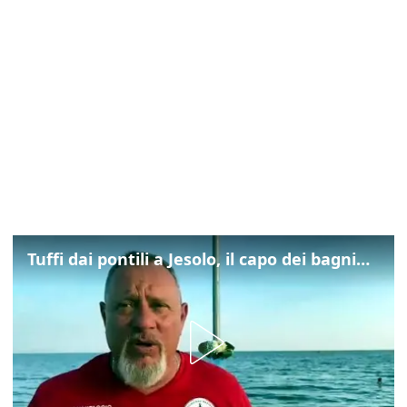
Tuffi dai pontili a Jesolo, il capo dei bagnini: "L'impegno di tutti per evitare altre tragedie"