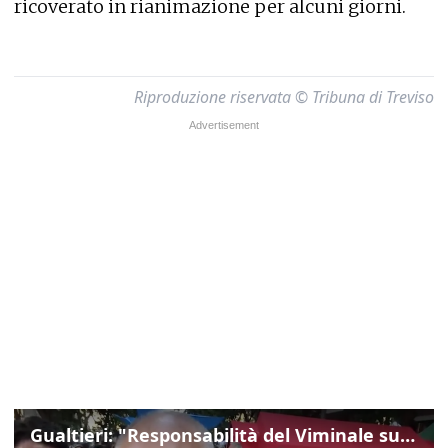
ricoverato in rianimazione per alcuni giorni.
Riproduzione riservata © Tribuna di Treviso
Gualtieri: "Responsabilità del Viminale su Spin Time? La posizione dei partiti è nota"