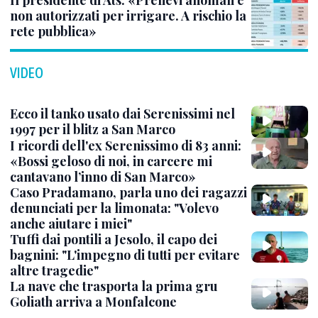
Il presidente di Ats: «Prelievi anomali e
non autorizzati per irrigare. A rischio la
rete pubblica»
VIDEO
Ecco il tanko usato dai Serenissimi nel
1997 per il blitz a San Marco
I ricordi dell'ex Serenissimo di 83 anni:
«Bossi geloso di noi, in carcere mi
cantavano l’inno di San Marco»
Caso Pradamano, parla uno dei ragazzi
denunciati per la limonata: "Volevo
anche aiutare i miei"
Tuffi dai pontili a Jesolo, il capo dei
bagnini: "L'impegno di tutti per evitare
altre tragedie"
La nave che trasporta la prima gru
Goliath arriva a Monfalcone