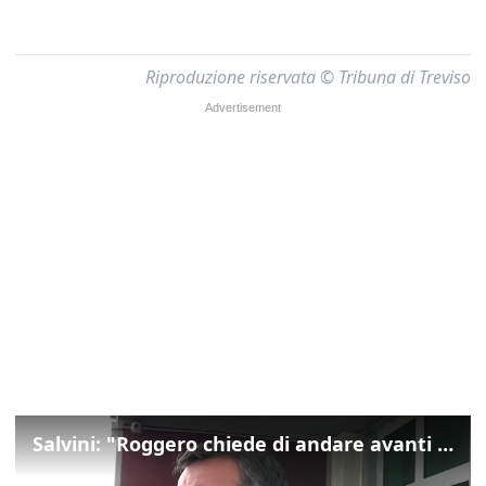
Riproduzione riservata © Tribuna di Treviso
Salvini: "Roggero chiede di andare avanti su norma anti-risarcimenti"