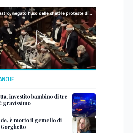
Delmastro, negato l'uso delle chat: le proteste di Avs e M5s
 ANCHE
ta, investito bambino di tre
 è gravissimo
de, è morto il gemello di
 Gorghetto