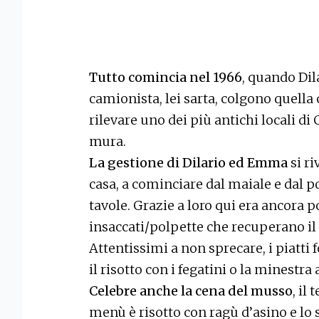
Tutto comincia nel 1966
, quando Dil
camionista, lei sarta, colgono quella c
rilevare uno dei più antichi locali di
mura.
La gestione di Dilario ed Emma
si ri
casa, a cominciare dal maiale e dal p
tavole. Grazie a loro qui era ancora 
insaccati/polpette che recuperano il
Attentissimi a non sprecare, i piatti f
il risotto con i fegatini o la minestra a
Celebre anche la cena del musso
, il
menù è risotto con ragù d’asino e lo