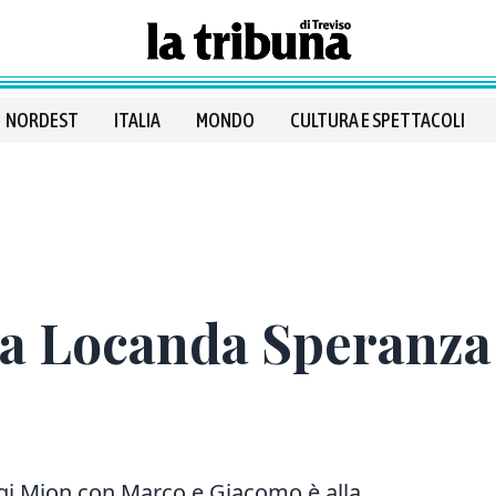
NORDEST
ITALIA
MONDO
CULTURA E SPETTACOLI
 la Locanda Speranz
iugi Mion con Marco e Giacomo è alla