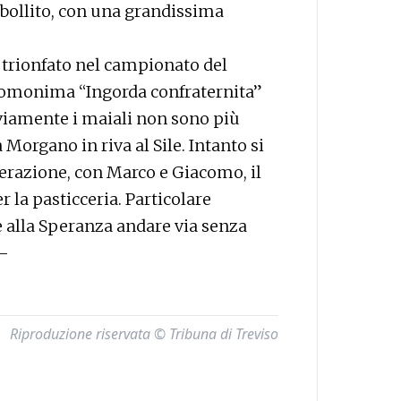
n bollito, con una grandissima
 trionfato nel campionato del
’omonima “Ingorda confraternita”
vviamente i maiali non sono più
 Morgano in riva al Sile. Intanto si
nerazione, con Marco e Giacomo, il
 la pasticceria. Particolare
e alla Speranza andare via senza
 —
Riproduzione riservata © Tribuna di Treviso