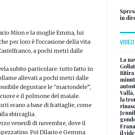
Spresi
in dir
ario Mion e la moglie Emma, lui
he per loro è l’occasione della vita:
VIDEO
 Castelfranco, a pochi metri dalle
La na
Golia
vela subito particolare: tutto fatto in
Ritira
ollame allevati a pochi metri dalle
minuti
autos
possibile degustare le “martondele”,
Vallà
 cuore e il polmone del maiale.
la tro
orti erano a base di frattaglie, come
rinasc
Jennif
lla sbirraglia.
gondo
 terzo venerdì di novembre, dove il
Frana
 spezzatino. Poi Dilario e Gemma
il vid