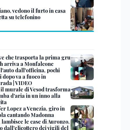
ano, vedono il furto in casa
etta su telefonino
ve che trasporta la prima gru
th arriva a Monfalcone
 l'auto dall'officina, pochi
 dopo va a fuoco in
trada | VIDEO
, il murale di Vesod trasforma
mba d'aria in un inno alla
ita
er Lopez a Venezia, giro in
la cantando Madonna
 lambisce le case di Auronzo,
eo dall'elicottero dei vigili del