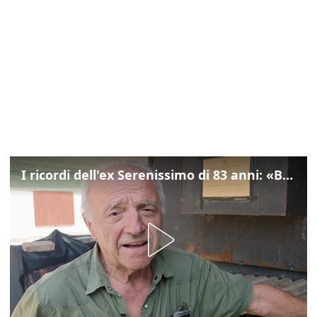
I ricordi dell'ex Serenissimo di 83 anni: «Bossi geloso di noi, in carcere mi cantavano l’inno di San Marco»