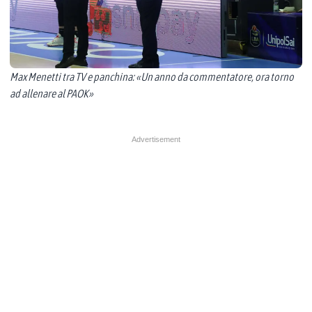
Max Menetti tra TV e panchina: «Un anno da commentatore, ora torno
ad allenare al PAOK»