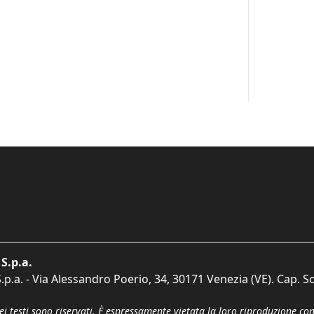
S.p.a.
p.a. - Via Alessandro Poerio, 34, 30171 Venezia (VE). Cap. So
dei testi sono riservati. È espressamente vietata la loro riproduzione co