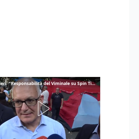
Gualtieri: "Responsabilità del Viminale su Spin Time? La posizione dei partiti è nota"