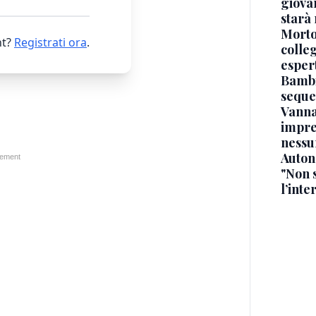
giova
starà
Morto 
t?
Registrati ora
.
colle
esper
Bambi
seque
Vanna
impre
nessu
Auton
"Non 
l’inte