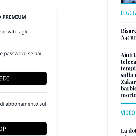
LEGGI
 PREMIUM
Bisar
servato agli
A4: un
e password se hai
Aiuti 
telec
tempi:
sulla
EDI
Zakari
barbie
morto
te di abbonamento sul
VIDEO
OP
La dot