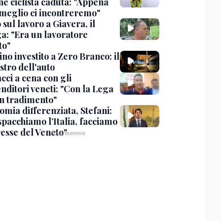
ne ciclista caduta: "Appena
 meglio ci incontreremo"
sul lavoro a Giavera, il
ga: "Era un lavoratore
to"
no investito a Zero Branco: il
stro dell'auto
cci a cena con gli
nditori veneti: "Con la Lega
n tradimento"
omia differenziata, Stefani:
spacchiamo l’Italia, facciamo
resse del Veneto"