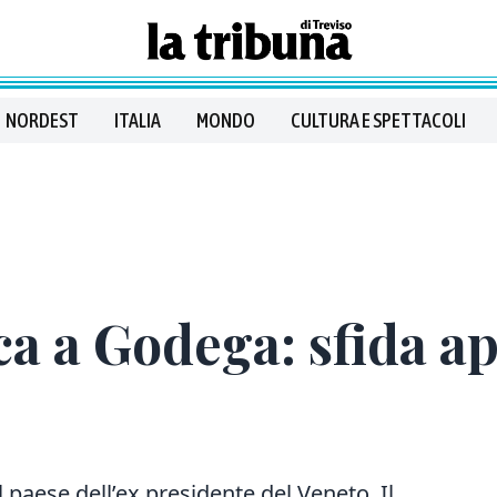
NORDEST
ITALIA
MONDO
CULTURA E SPETTACOLI
a a Godega: sfida ap
paese dell’ex presidente del Veneto. Il