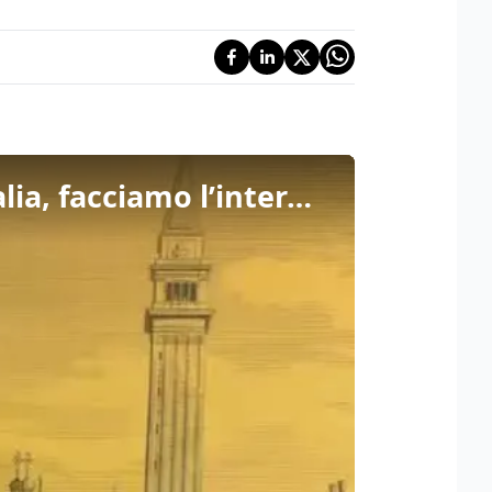
Autonomia differenziata, Stefani: "Non spacchiamo l’Italia, facciamo l’interesse del Veneto"