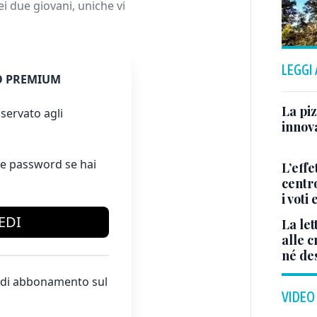
dei due giovani, uniche vi
LEGGI
 PREMIUM
La piz
servato agli
innova
e password se hai
L’effe
centr
i voti
EDI
La let
alle c
né de
te di abbonamento sul
VIDEO