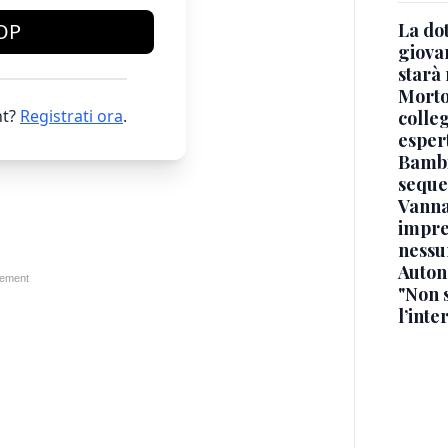
La dot
OP
giova
starà
Morto 
t?
Registrati ora
.
colle
esper
Bambi
seque
Vanna
impre
nessu
Auton
"Non 
l’inte