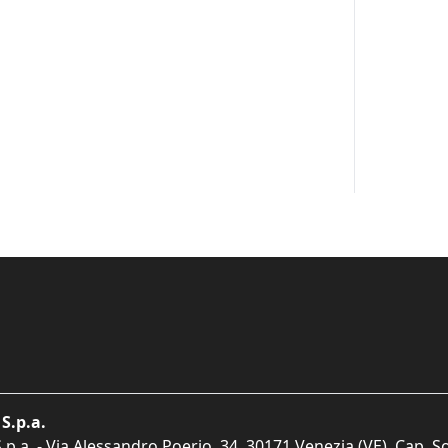
S.p.a.
p.a. - Via Alessandro Poerio, 34, 30171 Venezia (VE). Cap. So