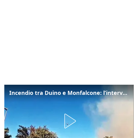
Incendio tra Duino e Monfalcone: l’intervento dei vigili del fuoco