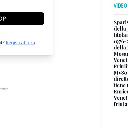
VIDEO
OP
Sparis
della 
titol
1976-
t?
Registrati ora
.
della
Mosan
Veneto
Friuli
Mv80 
diret
tiene 
Enric
Veneto
friul