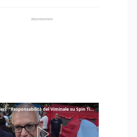
Gualtieri: "Responsabilità del Viminale su Spin Time? La posizione dei partiti è nota"