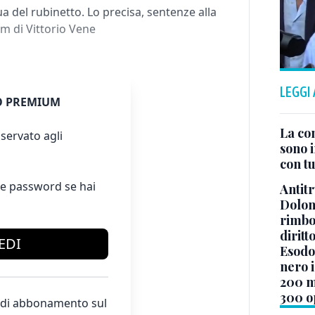
ua del rubinetto. Lo precisa, sentenze alla
om di Vittorio Vene
LEGGI
 PREMIUM
La co
servato agli
sono i
con tu
e password se hai
Antitr
Dolom
rimbor
diritt
EDI
Esodo 
nero i
200 mi
300 o
te di abbonamento sul