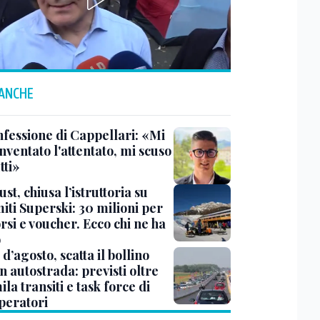
 ANCHE
nfessione di Cappellari: «Mi
nventato l'attentato, mi scuso
tti»
ust, chiusa l’istruttoria su
iti Superski: 30 milioni per
si e voucher. Ecco chi ne ha
o
d’agosto, scatta il bollino
n autostrada: previsti oltre
la transiti e task force di
peratori