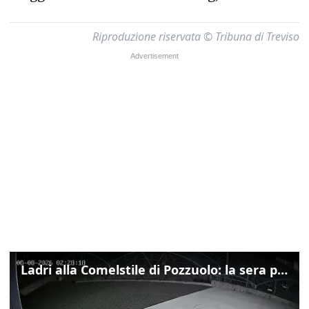
Riproduzione riservata © Tribuna di Treviso
Ladri alla Comelstile di Pozzuolo: la sera prima il tentato furto a Buja, ecco le immagini