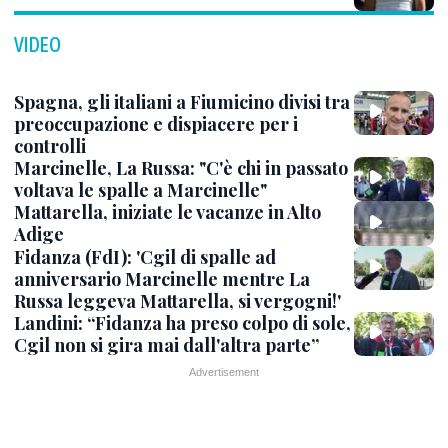
VIDEO
Spagna, gli italiani a Fiumicino divisi tra
preoccupazione e dispiacere per i
controlli
Marcinelle, La Russa: "C'è chi in passato
voltava le spalle a Marcinelle"
Mattarella, iniziate le vacanze in Alto
Adige
Fidanza (FdI): 'Cgil di spalle ad
anniversario Marcinelle mentre La
Russa leggeva Mattarella, si vergogni!'
Landini: “Fidanza ha preso colpo di sole,
Cgil non si gira mai dall'altra parte”