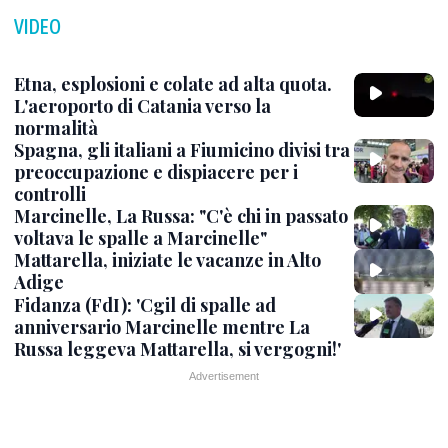
VIDEO
Etna, esplosioni e colate ad alta quota.
L'aeroporto di Catania verso la
normalità
Spagna, gli italiani a Fiumicino divisi tra
preoccupazione e dispiacere per i
controlli
Marcinelle, La Russa: "C'è chi in passato
voltava le spalle a Marcinelle"
Mattarella, iniziate le vacanze in Alto
Adige
Fidanza (FdI): 'Cgil di spalle ad
anniversario Marcinelle mentre La
Russa leggeva Mattarella, si vergogni!'