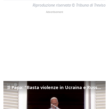
Riproduzione riservata © Tribuna di Treviso
Il Papa: "Basta violenze in Ucraina e Russia, spazio a diplomazia"