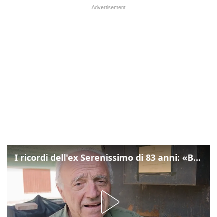
I ricordi dell'ex Serenissimo di 83 anni: «Bossi geloso di noi, in carcere mi cantavano l’inno di San Marco»