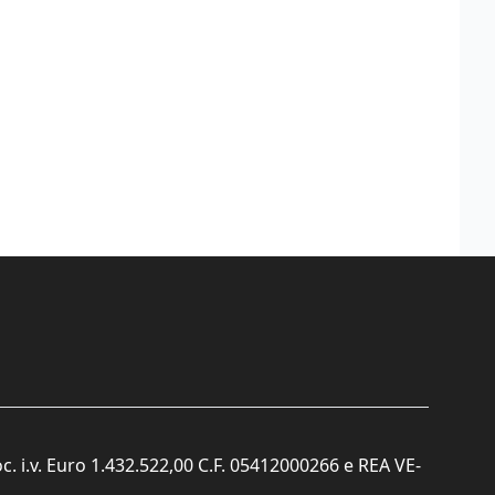
c. i.v. Euro 1.432.522,00 C.F. 05412000266 e REA VE-