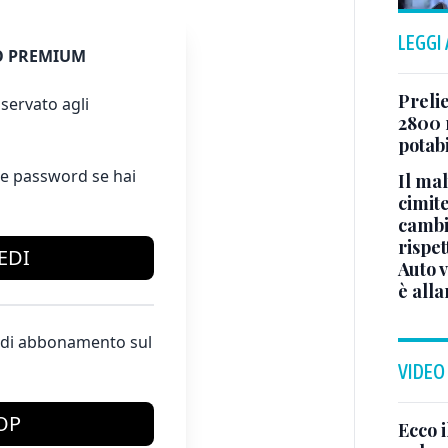
LEGGI
 PREMIUM
Prelie
servato agli
2800 
potabi
e password se hai
Il ma
cimite
cambi
rispet
EDI
Auto 
è all
te di abbonamento sul
VIDEO
OP
Ecco i