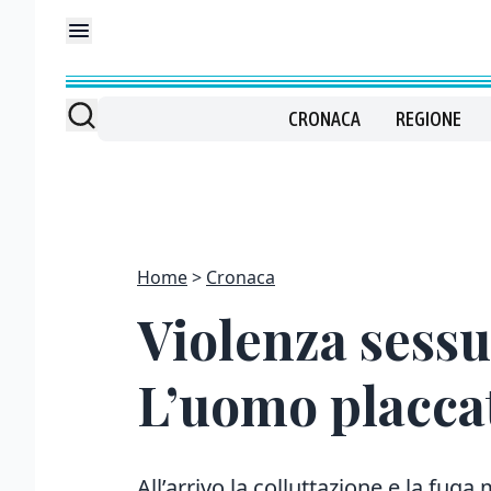
CRONACA
REGIONE
Home
Cronaca
Violenza sessu
L’uomo placcat
All’arrivo la colluttazione e la fu