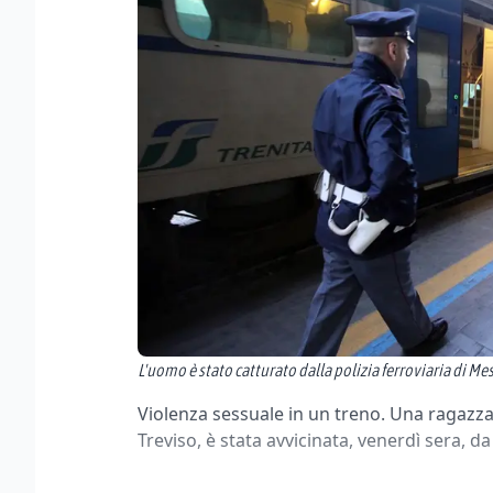
L'uomo è stato catturato dalla polizia ferroviaria di Me
Violenza sessuale in un treno. Una ragazza d
Treviso, è stata avvicinata, venerdì sera, 