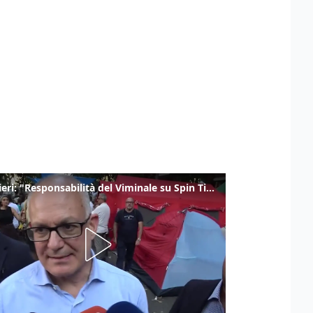
Gualtieri: "Responsabilità del Viminale su Spin Time? La posizione dei partiti è nota"