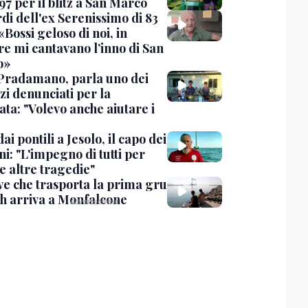
97 per il blitz a San Marco
rdi dell'ex Serenissimo di 83
«Bossi geloso di noi, in
re mi cantavano l’inno di San
o»
Pradamano, parla uno dei
zi denunciati per la
ta: "Volevo anche aiutare i
dai pontili a Jesolo, il capo dei
i: "L'impegno di tutti per
e altre tragedie"
ve che trasporta la prima gru
th arriva a Monfalcone