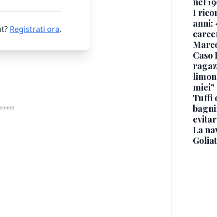
nel 19
I rico
anni: 
t?
Registrati ora
.
carce
Marc
Caso 
ragaz
limona
miei"
Tuffi 
bagnin
evitar
La na
Golia