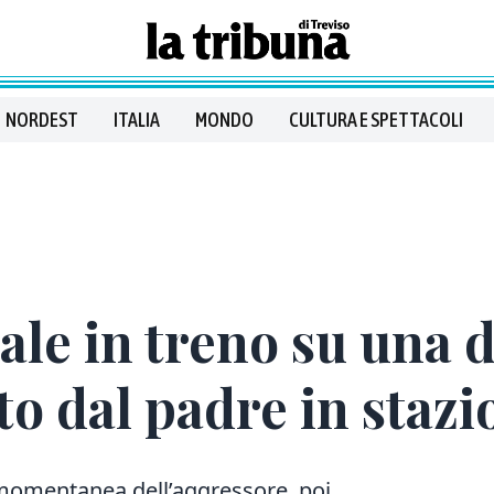
NORDEST
ITALIA
MONDO
CULTURA E SPETTACOLI
ale in treno su una 
o dal padre in stazi
ga momentanea dell’aggressore, poi