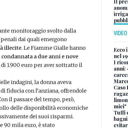
Il pre
anoma
irriga
pubbl
stante monitoraggio svolto dalla
VIDEO
 penali dai quali emergono
 illecite
. Le Fiamme Gialle hanno
Ecco i
nel 19
a
condannata a due anni e nove
I rico
 di 1.900 euro per aver sottratto il
anni: 
carce
Marc
elle indagini, la donna aveva
Caso 
i fiducia con l’anziana, offrendole
ragaz
Con il passare del tempo, però,
limona
miei"
rollo delle disponibilità economiche
Tuffi 
ssivamente dei suoi risparmi.
bagnin
tre 90 mila euro, è stato
evitar