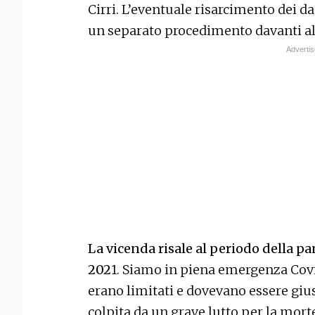
Cirri. L’eventuale risarcimento dei d
un separato procedimento davanti al 
La vicenda risale al periodo della pa
202
1. Siamo in piena emergenza Covid
erano limitati e dovevano essere giust
colpita da un grave lutto per la mort