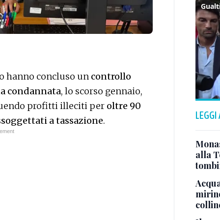
rzo hanno concluso un
controllo
nna condannata
, lo scorso gennaio,
ruendo profitti illeciti per
oltre 90
LEGGI
ssoggettati a tassazione
.
Monast
alla T
tombi
Acqua 
mirino
colli