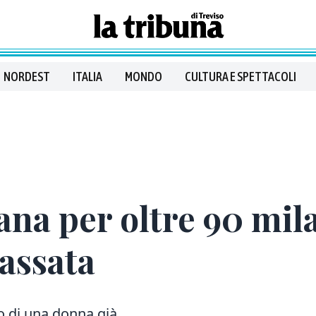
NORDEST
ITALIA
MONDO
CULTURA E SPETTACOLI
ana per oltre 90 mila
assata
co di una donna già