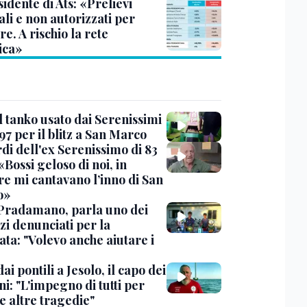
sidente di Ats: «Prelievi
li e non autorizzati per
re. A rischio la rete
ica»
l tanko usato dai Serenissimi
97 per il blitz a San Marco
rdi dell'ex Serenissimo di 83
«Bossi geloso di noi, in
re mi cantavano l’inno di San
o»
Pradamano, parla uno dei
zi denunciati per la
ta: "Volevo anche aiutare i
dai pontili a Jesolo, il capo dei
i: "L'impegno di tutti per
e altre tragedie"