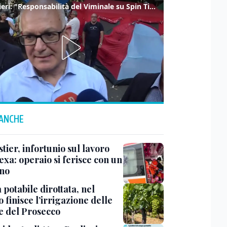
Gualtieri: "Responsabilità del Viminale su Spin Time? La posizione dei partiti è nota"
 ANCHE
ier, infortunio sul lavoro
exa: operaio si ferisce con un
no
potabile dirottata, nel
 finisce l’irrigazione delle
ne del Prosecco