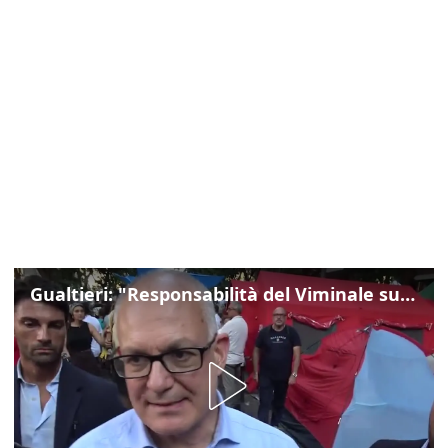
Gualtieri: "Responsabilità del Viminale su Spin Time? La posizione dei partiti è nota"