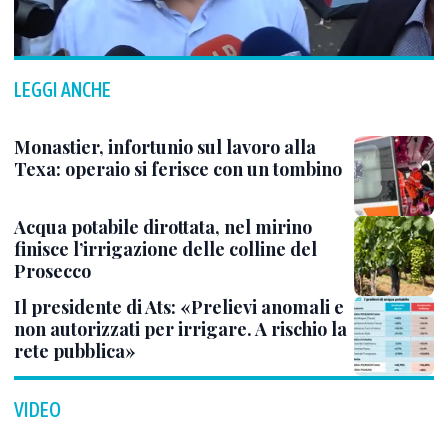
LEGGI ANCHE
Monastier, infortunio sul lavoro alla
Texa: operaio si ferisce con un tombino
Acqua potabile dirottata, nel mirino
finisce l’irrigazione delle colline del
Prosecco
Il presidente di Ats: «Prelievi anomali e
non autorizzati per irrigare. A rischio la
rete pubblica»
VIDEO