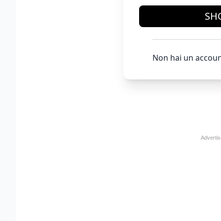
SH
Non hai un accoun