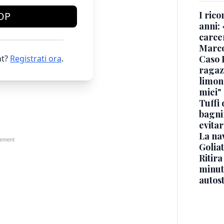
I rico
OP
anni: 
carce
Marc
t?
Registrati ora
.
Caso 
ragaz
limona
miei"
Tuffi 
bagnin
evitar
La na
Golia
Ritira
minuti
autos