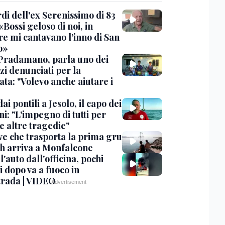
rdi dell'ex Serenissimo di 83
«Bossi geloso di noi, in
re mi cantavano l’inno di San
o»
Pradamano, parla uno dei
zi denunciati per la
ta: "Volevo anche aiutare i
dai pontili a Jesolo, il capo dei
i: "L'impegno di tutti per
e altre tragedie"
ve che trasporta la prima gru
th arriva a Monfalcone
 l'auto dall'officina, pochi
 dopo va a fuoco in
trada | VIDEO