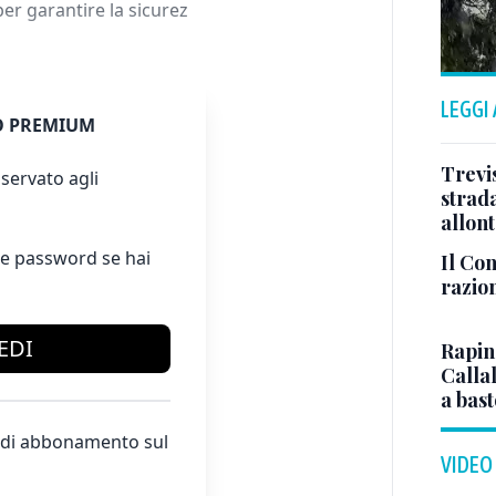
er garantire la sicurez
LEGGI
 PREMIUM
Trevis
servato agli
strada
allont
e password se hai
Il Con
razio
EDI
Rapina
Callal
a bas
te di abbonamento sul
VIDEO