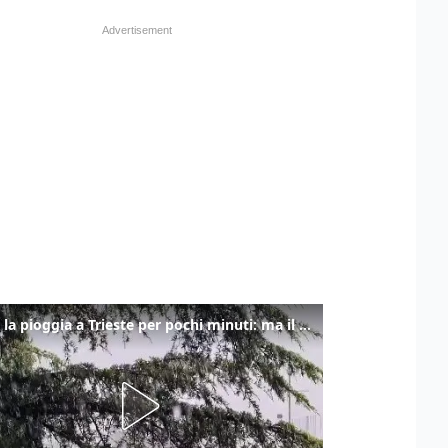
Torna la pioggia a Trieste per pochi minuti: ma il caldo non molla