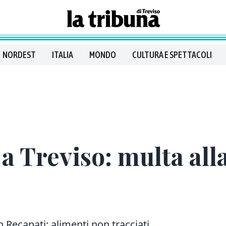
NORDEST
ITALIA
MONDO
CULTURA E SPETTACOLI
 a Treviso: multa all
n Recanati: alimenti non tracciati,