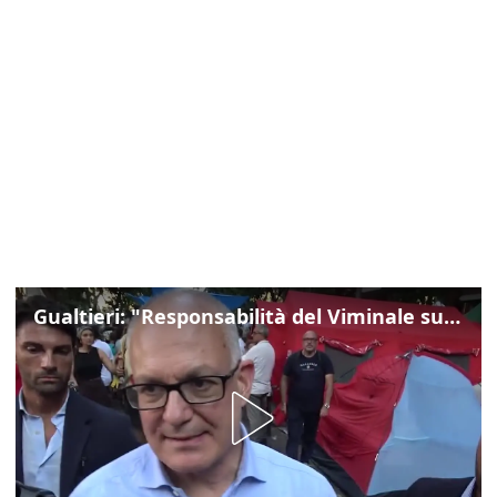
Gualtieri: "Responsabilità del Viminale su Spin Time? La posizione dei partiti è nota"