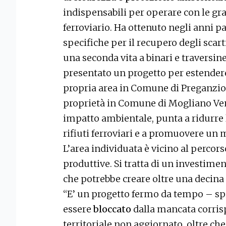
indispensabili per operare con le g
ferroviario. Ha ottenuto negli anni p
specifiche per il recupero degli scart
una seconda vita a binari e traversi
presentato un progetto per estendere
propria area in Comune di Preganziol
proprietà in Comune di Mogliano Ven
impatto ambientale, punta a ridurre l
rifiuti ferroviari e a promuovere un 
L’area individuata è vicino al percorso
produttive. Si tratta di un investime
che potrebbe creare oltre una decina d
“E’ un progetto fermo da tempo – spi
essere
bloccato
dalla mancata corris
territoriale non aggiornato, oltre che