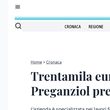
CRONACA
REGIONE
Home
Cronaca
Trentamila eur
Preganziol pr
L’azienda è specializzata nei lavori f