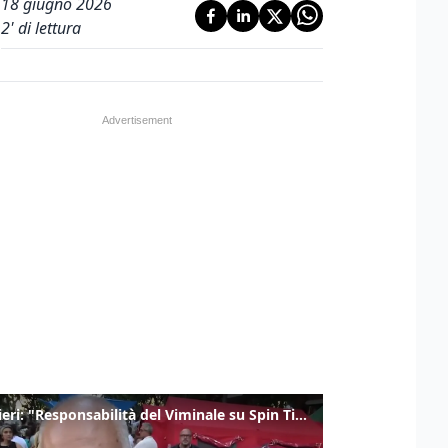
18 giugno 2026
2
' di lettura
Gualtieri: "Responsabilità del Viminale su Spin Time? La posizione dei partiti è nota"