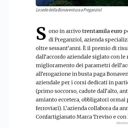
La sede della Bonaventura a Preganziol
S
ono in arrivo
trentamila euro
pe
di Preganziol, azienda specializz
oltre sessant’anni. È il premio di ris
dall’accordo aziendale siglato con le
miglioramento dei parametri dell’acc
all’erogazione in busta paga Bonave
aziendale per i corsi dedicati in parti
(primo soccorso, cadute dall’alto, an
amianto eccetera, obbligatori ormai p
ferroviari). L’azienda collabora da a
Confartigianato Marca Treviso e con