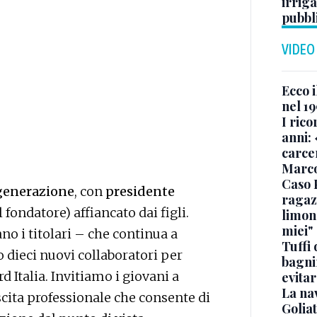
irriga
pubbl
VIDEO
Ecco i
nel 19
I rico
anni: 
carce
Marc
Caso 
generazione
, con
presidente
ragaz
ondatore) affiancato dai figli.
limona
miei"
o i titolari – che continua a
Tuffi 
o dieci nuovi collaboratori per
bagnin
d Italia. Invitiamo i giovani a
evitar
La na
cita professionale che consente di
Golia