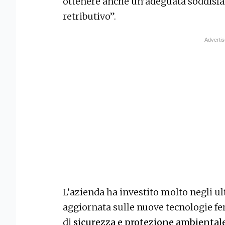
ottenere anche un’adeguata soddisfaz
retributivo”.
L’azienda ha investito molto negli u
aggiornata sulle nuove tecnologie fer
di
sicurezza e protezione ambiental