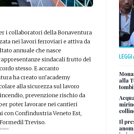
r i collaboratori della Bonaventura
ata nei lavori ferroviari e attiva da
ultato annuale che nasce
LEGGI
 rappresentanze sindacali frutto del
ordo stesso. E accanto
Monast
ntura ha creato un’academy
alla T
colare alla sicurezza sul lavoro
tombi
tincendio, prevenzione rischio da
Acqua 
mirino
er poter lavorare nei cantieri
colli
nni con Confindustria Veneto Est,
Il pre
 Formedil Treviso.
anoma