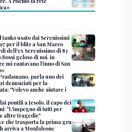
re. A rischio la rete
ica»
l tanko usato dai Serenissimi
97 per il blitz a San Marco
rdi dell'ex Serenissimo di 83
«Bossi geloso di noi, in
re mi cantavano l’inno di San
o»
Pradamano, parla uno dei
zi denunciati per la
ta: "Volevo anche aiutare i
dai pontili a Jesolo, il capo dei
i: "L'impegno di tutti per
e altre tragedie"
ve che trasporta la prima gru
th arriva a Monfalcone