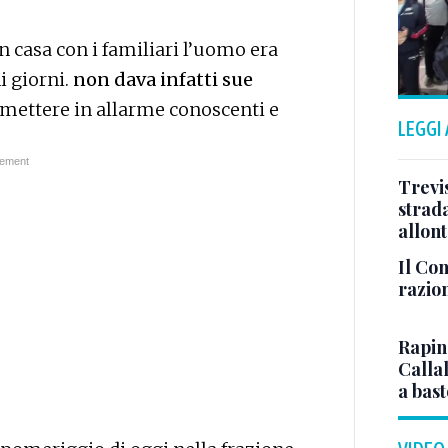
n casa con i familiari l’uomo era
i giorni.
non dava infatti sue
 mettere in allarme conoscenti e
LEGGI
Trevis
strada
allont
Il Con
razio
Rapina
Callal
a bas