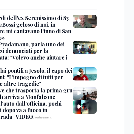
rdi dell'ex Serenissimo di 83
«Bossi geloso di noi, in
re mi cantavano l’inno di San
o»
Pradamano, parla uno dei
zi denunciati per la
ta: "Volevo anche aiutare i
dai pontili a Jesolo, il capo dei
i: "L'impegno di tutti per
e altre tragedie"
ve che trasporta la prima gru
th arriva a Monfalcone
 l'auto dall'officina, pochi
 dopo va a fuoco in
trada | VIDEO