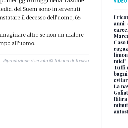
 pomeriggio di oggi nella frazione
VIDEO
medici del Suem sono intervenuti
I rico
nstatare il decesso dell’uomo, 65
anni: 
carce
immaginare altro se non un malore
Marc
Caso 
ampo all’uomo.
ragaz
limona
Riproduzione riservata © Tribuna di Treviso
miei"
Tuffi 
bagnin
evitar
La na
Golia
Ritira
minuti
autos