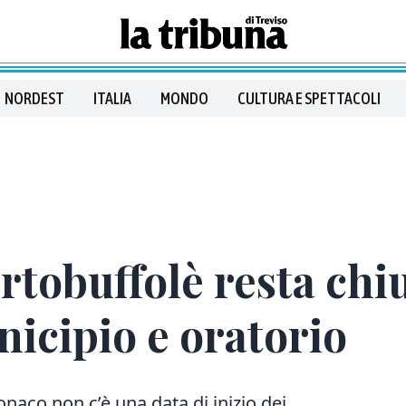
NORDEST
ITALIA
MONDO
CULTURA E SPETTACOLI
rtobuffolè resta chi
nicipio e oratorio
onaco non c’è una data di inizio dei