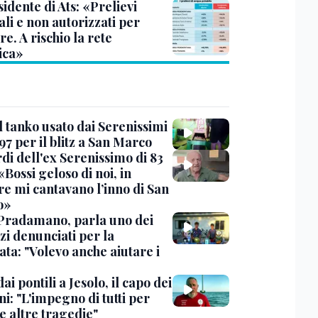
sidente di Ats: «Prelievi
li e non autorizzati per
re. A rischio la rete
ica»
l tanko usato dai Serenissimi
97 per il blitz a San Marco
rdi dell'ex Serenissimo di 83
«Bossi geloso di noi, in
re mi cantavano l’inno di San
o»
Pradamano, parla uno dei
zi denunciati per la
ta: "Volevo anche aiutare i
dai pontili a Jesolo, il capo dei
i: "L'impegno di tutti per
e altre tragedie"