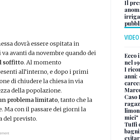
Il pre
anoma
irriga
pubbl
VIDEO
essa dovrà essere ospitata in
i va avanti da novembre quando dei
Ecco i
nel 19
 soffitto
. Al momento
I rico
senti all’interno, e dopo i primi
anni: 
one di chiudere la chiesa in via
carce
Marc
ezza della popolazione.
Caso 
un problema limitato
, tanto che la
ragaz
 Ma con il passare dei giorni la
limona
miei"
 del previsto.
Tuffi 
bagnin
evitar