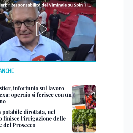
Gualtieri: "Responsabilità del Viminale su Spin Time? La posizione dei partiti è nota"
 ANCHE
ier, infortunio sul lavoro
exa: operaio si ferisce con un
no
potabile dirottata, nel
 finisce l’irrigazione delle
ne del Prosecco