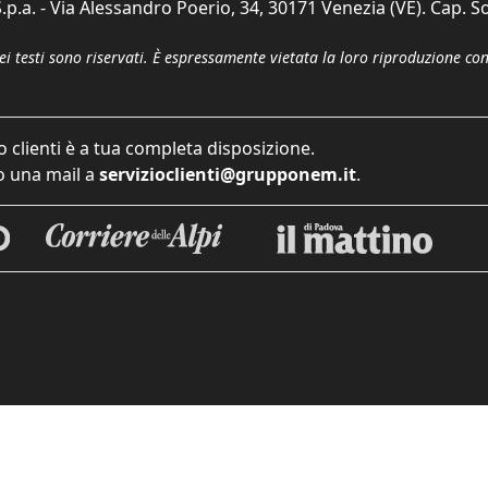
p.a. - Via Alessandro Poerio, 34, 30171 Venezia (VE). Cap. So
dei testi sono riservati. È espressamente vietata la loro riproduzione co
o clienti è a tua completa disposizione.
 una mail a
servizioclienti@grupponem.it
.
iva sulla raccolta
Le tue preferenze relative alla priva