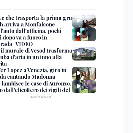
ve che trasporta la prima gru
th arriva a Monfalcone
 l'auto dall'officina, pochi
 dopo va a fuoco in
trada | VIDEO
, il murale di Vesod trasforma
mba d'aria in un inno alla
ita
er Lopez a Venezia, giro in
la cantando Madonna
 lambisce le case di Auronzo,
eo dall'elicottero dei vigili del