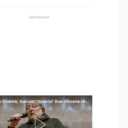
Medio Oriente, Guccini: "Guerra? Due tifoserie che si urlano contro e dimenticano vittime"