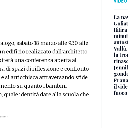
VIDEO
La na
Golia
Ritira
minuti
autos
ialogo, sabato 18 marzo alle 9.30 alle
Vallà
n edificio realizzato dall’architetto
la tro
iterà una conferenza aperta al
rinasc
Jennif
a di spazi di riflessione e confronto
gondo
 e si arricchisca attraversando sfide
Frana
imento su quanto i bambini
il vid
fuoco
, quale identità dare alla scuola che