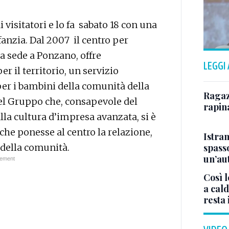
 visitatori e lo fa sabato 18 con una
fanzia. Dal 2007 il centro per
a sede a Ponzano, offre
LEGGI
r il territorio, un servizio
 per i bambini della comunità della
Ragazz
del Gruppo che, consapevole del
rapin
lla cultura d’impresa avanzata, si è
he ponesse al centro la relazione,
Istra
spasso
 della comunità.
un’au
Così l
a cald
resta 