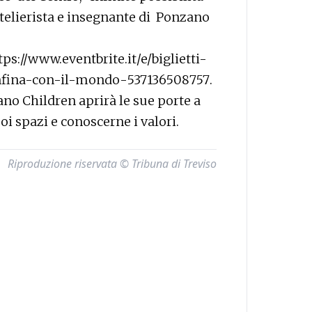
atelierista e insegnante di Ponzano
tps://www.eventbrite.it/e/biglietti-
nfina-con-il-mondo-537136508757
.
ano Children aprirà le sue porte a
uoi spazi e conoscerne i valori.
Riproduzione riservata © Tribuna di Treviso