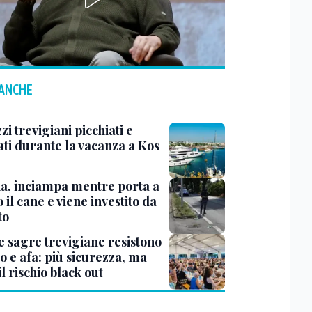
 ANCHE
i trevigiani picchiati e
ati durante la vacanza a Kos
na, inciampa mentre porta a
 il cane e viene investito da
to
e sagre trevigiane resistono
o e afa: più sicurezza, ma
il rischio black out