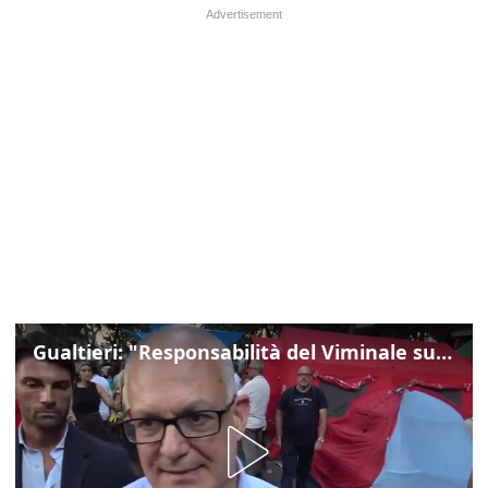
Gualtieri: "Responsabilità del Viminale su Spin Time? La posizione dei partiti è nota"