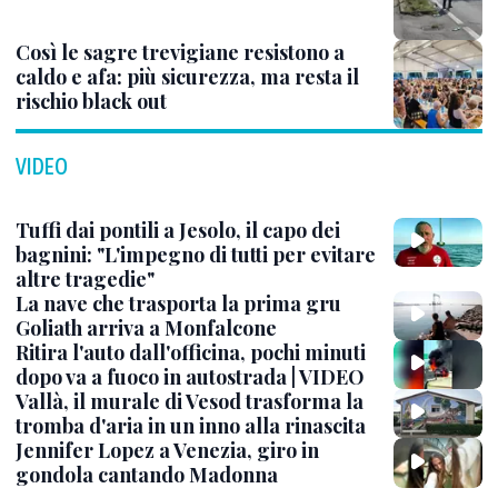
Così le sagre trevigiane resistono a
caldo e afa: più sicurezza, ma resta il
rischio black out
VIDEO
Tuffi dai pontili a Jesolo, il capo dei
bagnini: "L'impegno di tutti per evitare
altre tragedie"
La nave che trasporta la prima gru
Goliath arriva a Monfalcone
Ritira l'auto dall'officina, pochi minuti
dopo va a fuoco in autostrada | VIDEO
Vallà, il murale di Vesod trasforma la
tromba d'aria in un inno alla rinascita
Jennifer Lopez a Venezia, giro in
gondola cantando Madonna