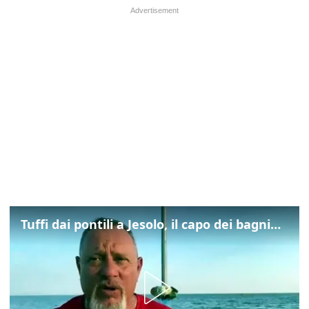
Tuffi dai pontili a Jesolo, il capo dei bagnini: "L'impegno di tutti per evitare altre tragedie"