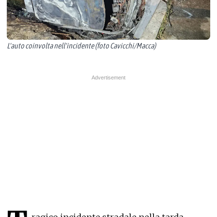
L'auto coinvolta nell'incidente (foto Cavicchi/Macca)