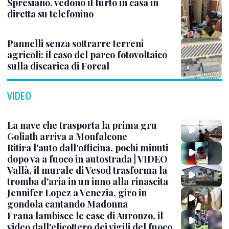
Spresiano, vedono il furto in casa in
diretta su telefonino
Pannelli senza sottrarre terreni
agricoli: il caso del parco fotovoltaico
sulla discarica di Forcal
VIDEO
La nave che trasporta la prima gru
Goliath arriva a Monfalcone
Ritira l'auto dall'officina, pochi minuti
dopo va a fuoco in autostrada | VIDEO
Vallà, il murale di Vesod trasforma la
tromba d'aria in un inno alla rinascita
Jennifer Lopez a Venezia, giro in
gondola cantando Madonna
Frana lambisce le case di Auronzo, il
video dall'elicottero dei vigili del fuoco