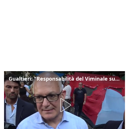
Gualtieri: "Responsabilità del Viminale su Spin Time? La posizione dei partiti è nota"