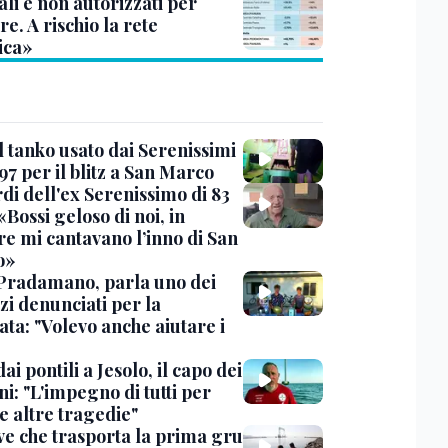
li e non autorizzati per
re. A rischio la rete
ica»
l tanko usato dai Serenissimi
97 per il blitz a San Marco
rdi dell'ex Serenissimo di 83
«Bossi geloso di noi, in
re mi cantavano l’inno di San
o»
Pradamano, parla uno dei
zi denunciati per la
ta: "Volevo anche aiutare i
dai pontili a Jesolo, il capo dei
i: "L'impegno di tutti per
e altre tragedie"
ve che trasporta la prima gru