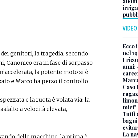
anoma
irriga
pubbl
VIDEO
Ecco i
nel 19
dei genitori, la tragedia: secondo
I rico
i, Canonico era in fase di sorpasso
anni: 
n’accelerata, la potente moto si è
carce
Marc
ato e Marco ha perso il controllo
Caso 
ragaz
 spezzata e la ruota è volata via: la
limona
miei"
asfalto a velocità elevata,
Tuffi 
bagnin
evitar
La na
vando delle macchine, la prima è