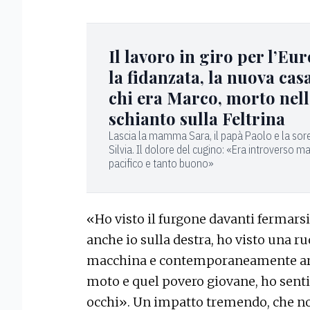
Il lavoro in giro per l’Eu
la fidanzata, la nuova casa
chi era Marco, morto nel
schianto sulla Feltrina
Lascia la mamma Sara, il papà Paolo e la sore
Silvia. Il dolore del cugino: «Era introverso m
pacifico e tanto buono»
«Ho visto il furgone davanti fermars
anche io sulla destra, ho visto una r
macchina e contemporaneamente arriva
moto e quel povero giovane, ho sentit
occhi». Un impatto tremendo, che no