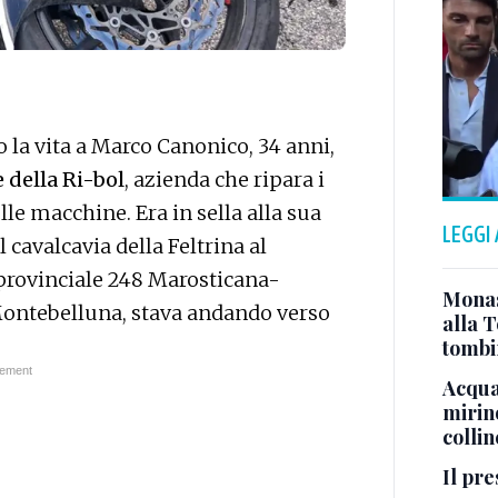
 la vita a Marco Canonico, 34 anni,
e della Ri-bol
, azienda che ripara i
le macchine. Era in sella alla sua
LEGGI
cavalcavia della Feltrina al
 provinciale 248 Marosticana-
Monast
 Montebelluna, stava andando verso
alla T
tombi
Acqua 
mirino
colli
Il pre