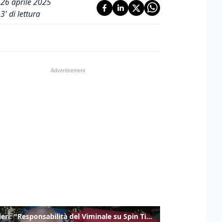
26 aprile 2025
3
' di lettura
Gualtieri: "Responsabilità del Viminale su Spin Time? La posizione dei partiti è nota"