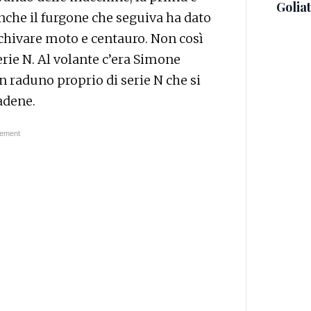
Golia
nche il furgone che seguiva ha dato
 schivare moto e centauro. Non così
rie N. Al volante c’era Simone
n raduno proprio di serie N che si
adene.