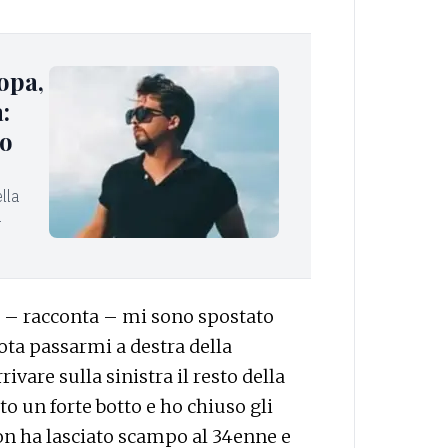
ropa,
:
lo
lla
a
i – racconta – mi sono spostato
uota passarmi a destra della
re sulla sinistra il resto della
o un forte botto e ho chiuso gli
n ha lasciato scampo al 34enne e