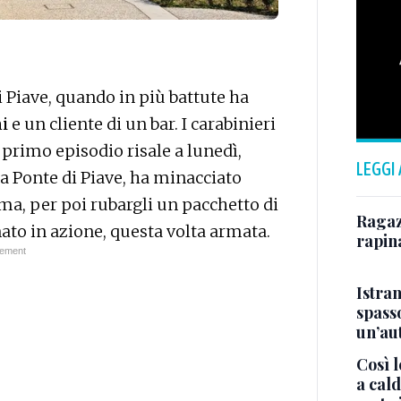
i Piave, quando in più battute ha
i
e un cliente di un bar. I carabinieri
 primo episodio risale a lunedì,
LEGGI
a Ponte di Piave, ha minacciato
a, per poi rubargli un pacchetto di
Ragazz
ato in azione, questa volta armata.
rapin
Istra
spasso
un’au
Così l
a cald