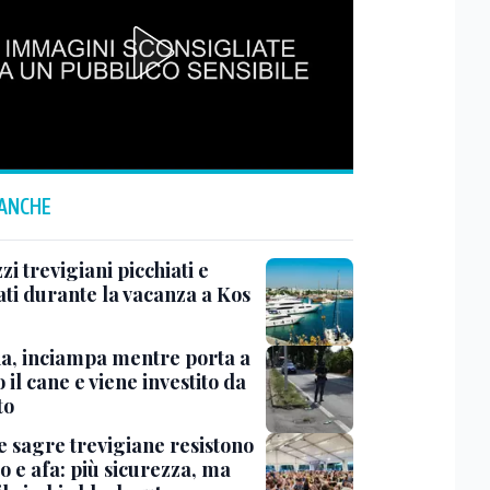
 ANCHE
i trevigiani picchiati e
ati durante la vacanza a Kos
na, inciampa mentre porta a
 il cane e viene investito da
to
e sagre trevigiane resistono
o e afa: più sicurezza, ma