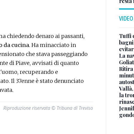
resta 
VIDEO
Tuffi 
oma chiedendo denaro ai passanti,
bagnin
lo da cucina
. Ha minacciato in
evitar
 pensionato che stava passeggiando
La na
Golia
nte di Piave, avvisati di quanto
Ritira
 l'uomo, recuperando e
minuti
ato. Il 37enne è stato denunciato
autos
Vallà
avata.
la tro
rinasc
Riproduzione riservata © Tribuna di Treviso
Jennif
gondo