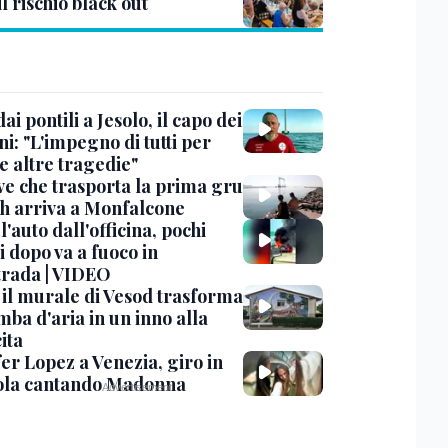
il rischio black out
dai pontili a Jesolo, il capo dei
i: "L'impegno di tutti per
e altre tragedie"
ve che trasporta la prima gru
th arriva a Monfalcone
 l'auto dall'officina, pochi
 dopo va a fuoco in
trada | VIDEO
, il murale di Vesod trasforma
mba d'aria in un inno alla
ita
er Lopez a Venezia, giro in
la cantando Madonna