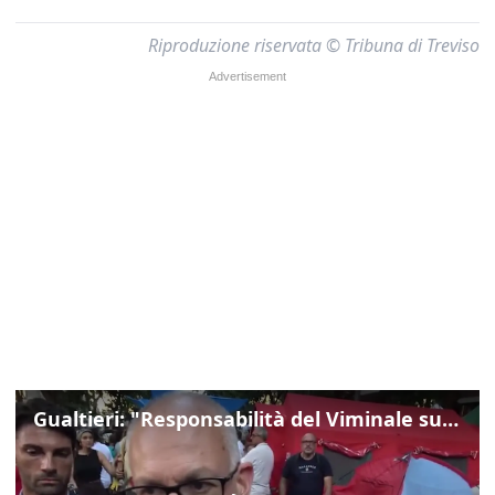
Riproduzione riservata © Tribuna di Treviso
Gualtieri: "Responsabilità del Viminale su Spin Time? La posizione dei partiti è nota"