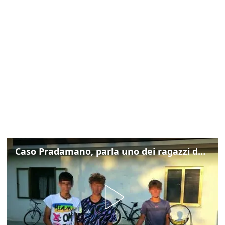
Caso Pradamano, parla uno dei ragazzi denunciati per la limonata: "Volevo anche aiutare i miei"