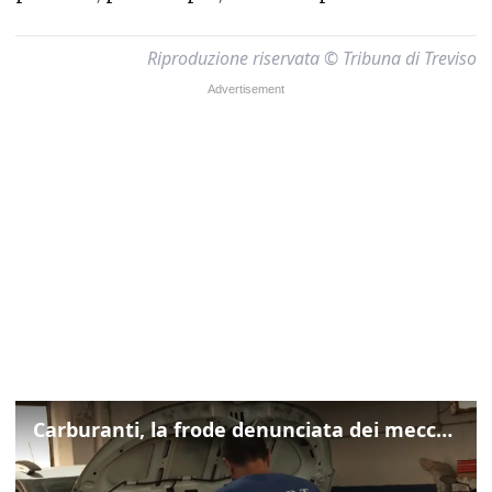
Riproduzione riservata © Tribuna di Treviso
Carburanti, la frode denunciata dei meccanici: "Acqua in gasolio e benzina"