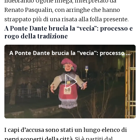
Ildebrando Ugone Imega, interpretato da
Renato Pasqualin, con arringhe che hanno
strappato più di una risata alla folla presente.
A Ponte Dante brucia la “vecia”: processo e
rogo della tradizione
A Ponte Dante brucia la “vecia”: processo e rogo della tradizione
I capi d’accusa sono stati un lungo elenco di
nervi scoperti della città
. Si è partiti dal